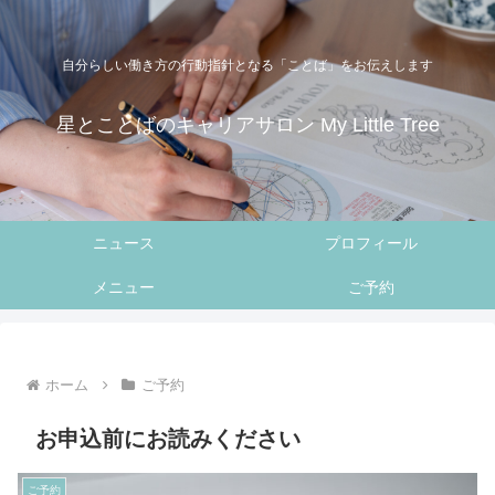
自分らしい働き方の行動指針となる「ことば」をお伝えします
星とことばのキャリアサロン My Little Tree
ニュース
プロフィール
メニュー
ご予約
ホーム
ご予約
お申込前にお読みください
ご予約